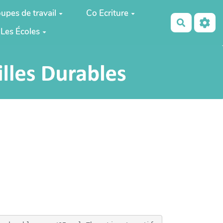
upes de travail
Co Ecriture
Recherch
Les Écoles