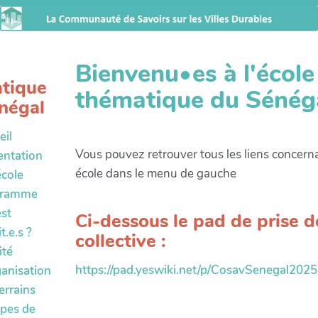
Bienvenu•es à l'école
tique
thématique du Sénég
négal
eil
Vous pouvez retrouver tous les liens concern
entation
école dans le menu de gauche
école
gramme
est
Ci-dessous le pad de prise d
it.e.s ?
collective :
té
https://pad.yeswiki.net/p/CosavSenegal2025
ganisation
errains
pes de