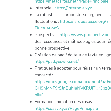
https://metacartes.net/?PagePrincipale
Interpole :
https://interpole.xyz
La robustesse : larobustesse.org avec les
fluctuations :
https://larobustesse.org/?
FluctuationS
Prospective :
https://www.prospectiv.be
des ressources et méthodologies pour ré
bonne prospective.
Création de pad / éditeur de texte en lign
https://pad.yeswiki.net/
Pratiques à adopter pour réussir un terra
concerté :
https://docs.google.com/document/u/
GH9hMNF9rSJnBuhIaNVKRUlTj_r3bz8/m
pli=1
Formation animation des cosav :
https://cosav.xyz/?PagePrincipale