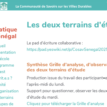
Les deux terrains d'
atique
énégal
Le pad d'écriture collaborative :
eil
https://pad.yeswiki.net/p/CosavSenegal202
sentation
'école
Synthèse Grille d'analyse, d'observ
gramme
des deux terrains d'étude
est
Production issue du travail des participant•
it.e.s ?
l'après-midi du lundi.
ité
Support pour questionner, observer les deux
ganisation
d'étude du mardi.
terrains
Cliquez pour télécharger la Grille d'analyse
upes de