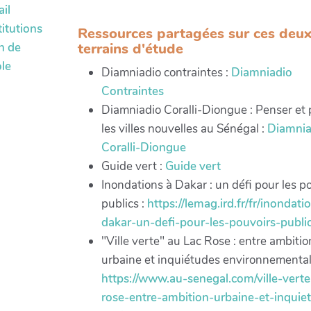
ail
itutions
Ressources partagées sur ces deu
terrains d'étude
n de
ole
Diamniadio contraintes :
Diamniadio
Contraintes
Diamniadio Coralli-Diongue : Penser et 
les villes nouvelles au Sénégal :
Diamnia
Coralli-Diongue
Guide vert :
Guide vert
Inondations à Dakar : un défi pour les p
publics :
https://lemag.ird.fr/fr/inondati
dakar-un-defi-pour-les-pouvoirs-publi
"Ville verte" au Lac Rose : entre ambitio
urbaine et inquiétudes environnemental
https://www.au-senegal.com/ville-verte
rose-entre-ambition-urbaine-et-inquie