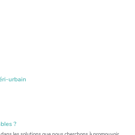
éri-urbain
bles ?
le dans les solutions que nous cherchons à promouvoir