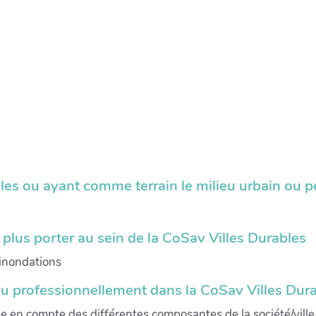
lles ou ayant comme terrain le milieu urbain ou p
e plus porter au sein de la CoSav Villes Durables
 inondations
ou professionnellement dans la CoSav Villes Dura
rise en compte des différentes composantes de la société/vil