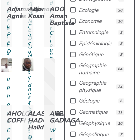
t
d
O
Adjamagbo
Adjonou
ADO
Ecologie
30
é
i
U
Agnès
Kossi
Aman
F
c
Economie
N
Baptiste
16
L
F
é
t
E
Entomologie
C
3
P
a
l
i
D
l
E
c
Epidémiologie
5
i
o
O
u
D
u
x
n
Génétique
N
5
b
l
H
c
e
Géographie
R
t
64
o
o
t
humaine
F
é
u
m
I
Géographie
I
d
p
m
24
n
physique
A
e
h
u
s
b
Géologie
s
6
o
n
t
i
S
Géomatique
AHOLOU
ALASSANE
Aliou
u
i
11
i
d
c
COFFI
HADO
GADIAGA
ë
t
u
Géophysique
10
j
Halidou
i
t
y
C
W
t
a
Géopolitique
7
e
U
-
(
E
a
S