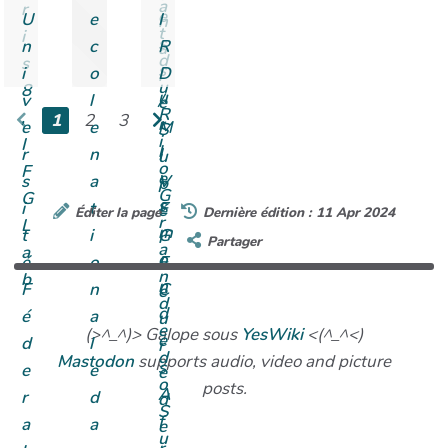
a
r
e
U
e
I
n
t
i
s
n
c
R
a
d
s
s
i
o
D
l
u
8
u
v
l
/
e
R
,
1
2
3
r
e
e
M
S
i
I
l
r
n
I
u
o
F
e
s
a
V
p
G
G
s
i
t
E
é
Éditer la page
Dernière édition : 11 Apr 2024
r
L
m
t
i
G
r
Partager
a
a
o
é
o
E
i
n
b
n
F
n
C
e
d
d
é
a
u
e
(>^_^)> Galope sous
YesWiki
<(^_^<)
e
d
l
r
d
Mastodon
supports audio, video and picture
s
e
e
e
o
posts.
A
r
d
d
S
f
a
a
e
u