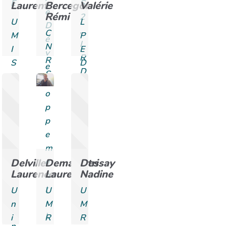
E
S
Laurent
Bercegol
Valérie
e
Rémi
2
U
L
D
,
C
M
P
é
I
N
I
E
v
R
R
S
D
e
D
S
O
l
-
U
o
U
R
p
G
C
p
B
E
e
(
m
I
Delville
Demagistri
Dessay
e
R
Laurence
Laurent
Nadine
n
D
t
U
U
U
-
-
n
M
M
U
L
i
R
R