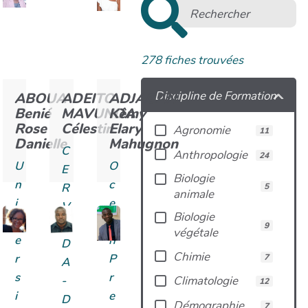
278
fiches trouvées
Discipline de Formation
ABOUA
ADEITO
ADJAGAN
Benié
MAVUNDA
Kêmy
Rose
Célestin
Elary
Agronomie
11
Danielle
Mahugnon
C
Anthropologie
24
U
O
E
Biologie
n
c
R
5
animale
i
e
V
Biologie
v
a
I
9
végétale
e
n
D
Chimie
r
P
7
A
s
r
Climatologie
-
12
i
e
D
Démographie
7