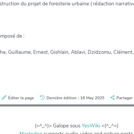
truction du projet de foresterie urbaine ( rédaction narrative
omposé de :
lphe, Guillaume, Ernest, Gishlain, Ablavi, Dzidzomu, Clément,
Éditer la page
Dernière édition : 18 May 2025
Partager
(>^_^)> Galope sous
YesWiki
<(^_^<)
Mastodon
supports audio, video and picture posts.