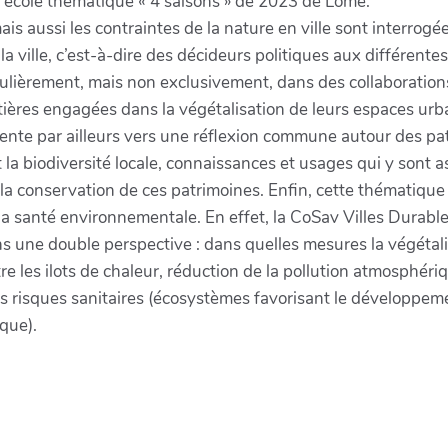
l'école thématique « 4 saisons » de 2023 de Lomé.
mais aussi les contraintes de la nature en ville sont interrog
la ville, c’est-à-dire des décideurs politiques aux différen
iculièrement, mais non exclusivement, dans des collaboratio
tières engagées dans la végétalisation de leurs espaces ur
ente par ailleurs vers une réflexion commune autour des pat
la biodiversité locale, connaissances et usages qui y sont as
la conservation de ces patrimoines. Enfin, cette thématique 
la santé environnementale. En effet, la CoSav Villes Durabl
ns une double perspective : dans quelles mesures la végétali
 les ilots de chaleur, réduction de la pollution atmosphérique
ins risques sanitaires (écosystèmes favorisant le développem
que).