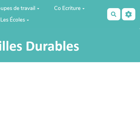
upes de travail
Co Ecriture
Recherch
Les Écoles