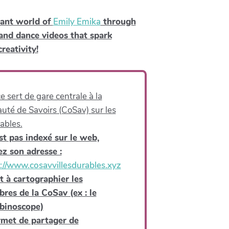
rant world of
Emily Emika
through
and dance videos that spark
eativity!
 sert de gare centrale à la
é de Savoirs (CoSav) sur les
ables.
est pas indexé sur le web,
z son adresse :
://www.cosavvillesdurables.xyz
rt à cartographier les
res de la CoSav (ex : le
binoscope)
rmet de partager de