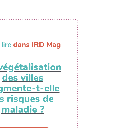
lire
dans IRD Mag
végétalisation
des villes
gmente-t-elle
es risques de
maladie ?