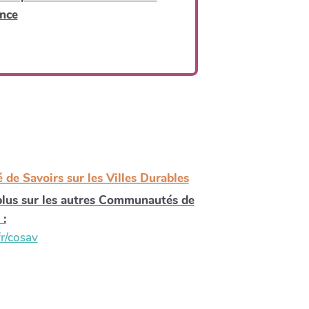
ance
e Savoirs sur les Villes Durables
plus sur les autres Communautés de
 :
fr/cosav