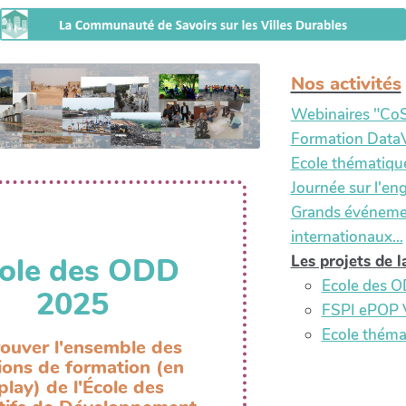
Nos activités
Webinaires "CoS
Formation DataVi
Ecole thématique
Journée sur l'e
Grands événeme
internationaux...
ole des ODD
Les projets de 
Ecole des 
2025
FSPI ePOP V
Ecole thémat
ouver l'ensemble des
ions de formation (en
play) de l'École des