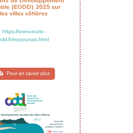
tifs de Développement
ble (EODD) 2025 sur
les villes côtières
https://www.ecole-
odd.fr/ressources.html
Pour en savoir plus