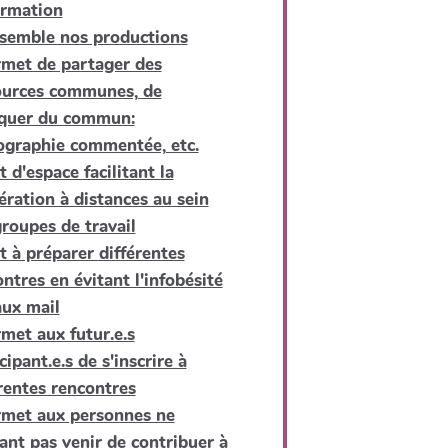
ormation
assemble nos productions
rmet de partager des
ources communes, de
iquer du commun:
iographie commentée, etc.
rt d'espace facilitant la
ration à distances au sein
roupes de travail
rt à préparer différentes
ntres en évitant l'infobésité
aux mail
rmet aux futur.e.s
cipant.e.s de s'inscrire à
rentes rencontres
ermet aux personnes ne
ant pas venir de contribuer à