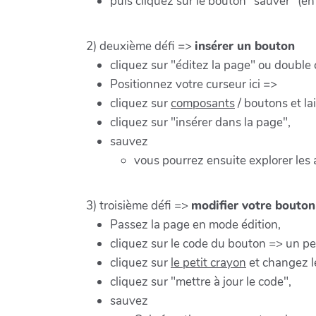
puis cliquez sur le bouton "sauver" (en
2) deuxième défi =>
insérer un bouton
cliquez sur "éditez la page" ou double 
Positionnez votre curseur ici =>
cliquez sur
composants
/ boutons et la
cliquez sur "insérer dans la page",
sauvez
vous pourrez ensuite explorer les
3) troisième défi =>
modifier votre bouton
Passez la page en mode édition,
cliquez sur le code du bouton => un pe
cliquez sur
le petit crayon
et changez l
cliquez sur "mettre à jour le code",
sauvez