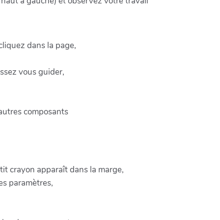
 haut à gauche) et observez votre travail
cliquez dans la page,
issez vous guider,
 autres composants
tit crayon apparaît dans la marge,
es paramètres,