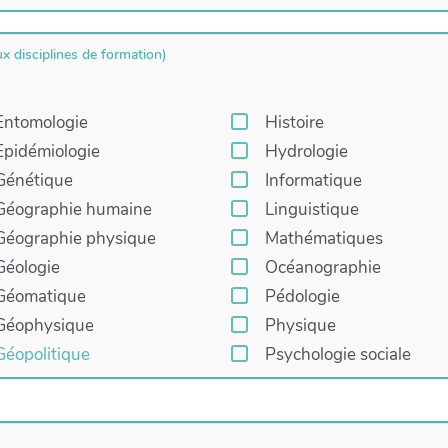
 disciplines de formation)
Entomologie
Histoire
Epidémiologie
Hydrologie
Génétique
Informatique
Géographie humaine
Linguistique
Géographie physique
Mathématiques
Géologie
Océanographie
Géomatique
Pédologie
Géophysique
Physique
Géopolitique
Psychologie sociale