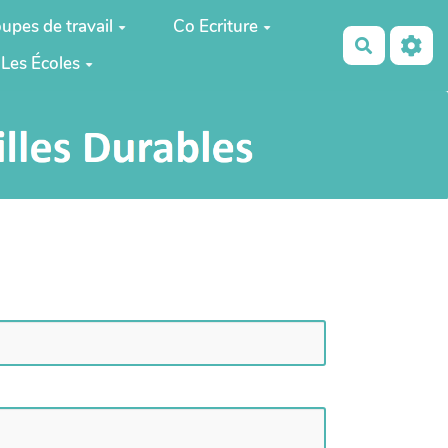
upes de travail
Co Ecriture
Recherch
Les Écoles