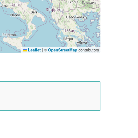
|
©
contributors
Leaflet
OpenStreetMap