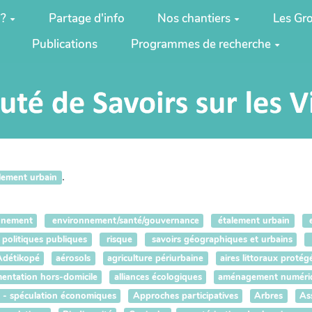
 ?
Partage d'info
Nos chantiers
Les Gro
Publications
Programmes de recherche
.
lement urbain
nnement
environnement/santé/gouvernance
étalement urbain
e
politiques publiques
risque
savoirs géographiques et urbains
Adétikopé
aérosols
agriculture périurbaine
aires littoraux protég
mentation hors-domicile
alliances écologiques
aménagement numéri
n - spéculation économiques
Approches participatives
Arbres
As