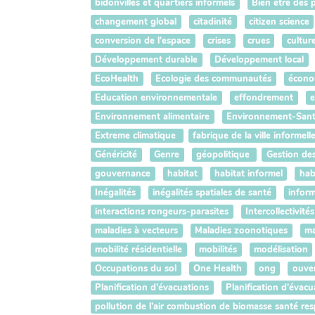
bidonvilles et quartiers informels
Bien être des 
changement global
citadinité
citizen science
conversion de l'espace
crises
crues
cultur
Développement durable
Développement local
EcoHealth
Ecologie des communautés
écono
Education environnementale
effondrement
e
Environnement alimentaire
Environnement-San
Extreme climatique
fabrique de la ville informell
Généricité
Genre
géopolitique
Gestion de
gouvernance
habitat
habitat informel
hab
Inégalités
inégalités spatiales de santé
inform
interactions rongeurs-parasites
Intercollectivités
maladies à vecteurs
Maladies zoonotiques
ma
mobilité résidentielle
mobilités
modélisation
Occupations du sol
One Health
ong
ouve
Planification d'évacuations
Planification d'évacu
pollution de l’air combustion de biomasse santé res