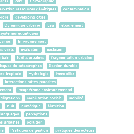
sants
care
Cartographie
rvation ressources génétiques
contamination
rdre
developing cities
Dynamique urbaine
Eau
eboulement
systèmes aquatiques
baines
Environnement
es verts
évaluation
exclusion
urbain
forêts urbaines
fragmentation urbaine
risques de catastrophes
Gestion durable
ore tropicale
Hydrologie
immobilier
interactions hôtes-parasites
gement
magnétisme environnemental
Migrations
mobilisation sociale
mobilité
nuit
numérique
Nutrition
 languages
perceptions
es urbaines
pollution
rs
Pratiques de gestion
pratiques des acteurs