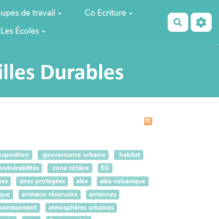
upes de travail
Co Ecriture
Recherch
Les Écoles
xposition
gouvernance urbaine
habitat
vulnérabilités
zone côtière
5G
ées
aires protégées
aléa
aléa volcanique
que
animaux réservoirs
antennes
sainissement
atmosphères urbaines