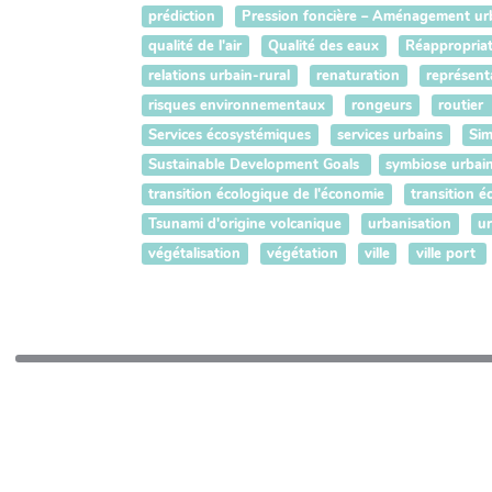
prédiction
Pression foncière – Aménagement urbai
qualité de l'air
Qualité des eaux
Réappropriat
relations urbain-rural
renaturation
représent
risques environnementaux
rongeurs
routier
Services écosystémiques
services urbains
Sim
Sustainable Development Goals
symbiose urbaine
transition écologique de l'économie
transition é
Tsunami d'origine volcanique
urbanisation
u
végétalisation
végétation
ville
ville port