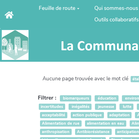
Aller au contenu principal
Feuille de route
Qui sommes-nous
Outils collaboratifs
Aucune page trouvée avec le mot clé
éta
Filtrer :
biomarqueurs
éducation
enviro
incertitudes
inégalités
jeunesse
lutte
acceptabilité
action publique
adaptation
Alimentation de rue
alimentation en eau
Ali
anthropisation
Antibiorésistance
anticipatio