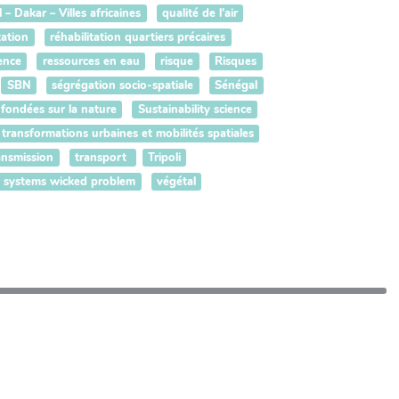
– Dakar – Villes africaines
qualité de l'air
tation
réhabilitation quartiers précaires
ience
ressources en eau
risque
Risques
SBN
ségrégation socio-spatiale
Sénégal
 fondées sur la nature
Sustainability science
transformations urbaines et mobilités spatiales
ansmission
transport
Tripoli
g systems wicked problem
végétal