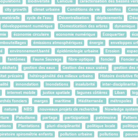
populations
Biodiversité
Canicule
caractérisation des bassins ver
city growth
climat urbaine
Conditions de vie
confins
Conse
e matérielle
cycle de l'eau
Décentralisation
déplacements
Déso
développement numérique
Domestication des arbres
dynamique
mie
économie circulaire
economie numérique
Ecoquartier
éco
mbouteillages
émissions atmosphériques
énergie
enveloppes ur
té
environnement/santé
épidémiologie urbaine
Erosion
espac
e
fantômes
Faune Sauvage
fibre-optique
foncier
Foncier 
s déchets
gestion des eaux
Gestion des eaux usées
gestion des 
itat précaire
hétérogénéité des milieux urbains
Histoire évolutive fl
alité
innondation
Inondations
insalubrité
inter-disciplinarité
internet mobile
justice spatiale
lagunes côtières
Liban
lo
rchés fonciers
marges
maritime
Méditerranée
métropoles
nature
NBS
nouveaux projets de recherche
Nowledge system
rture
Paludisme
partage
participation
patrimoine
Pattern
ations
Plantations
pluri-disciplinarité
politique locale
politiqu
piratoire spirométrie enfants
pollution urbaine
pollutions
pouvoi