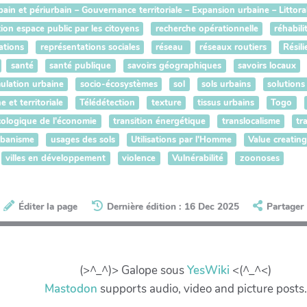
n et périurbain – Gouvernance territoriale – Expansion urbaine – Littoral 
ion espace public par les citoyens
recherche opérationnelle
réhabili
ations
représentations sociales
réseau
réseaux routiers
Résil
santé
santé publique
savoirs géographiques
savoirs locaux
ulation urbaine
socio-écosystèmes
sol
sols urbains
solutions
 et territoriale
Télédétection
texture
tissus urbains
Togo
cologique de l'économie
transition énergétique
translocalisme
tr
rbanisme
usages des sols
Utilisations par l'Homme
Value creatin
villes en développement
violence
Vulnérabilité
zoonoses
Éditer la page
Dernière édition : 16 Dec 2025
Partager
(>^_^)> Galope sous
YesWiki
<(^_^<)
Mastodon
supports audio, video and picture posts.