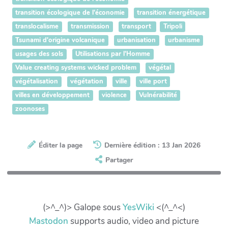
transition écologique de l'économie
transition énergétique
translocalisme
transmission
transport
Tripoli
Tsunami d'origine volcanique
urbanisation
urbanisme
usages des sols
Utilisations par l'Homme
Value creating systems wicked problem
végétal
végétalisation
végétation
ville
ville port
villes en développement
violence
Vulnérabilité
zoonoses
Éditer la page
Dernière édition : 13 Jan 2026
Partager
(>^_^)> Galope sous
YesWiki
<(^_^<)
Mastodon
supports audio, video and picture