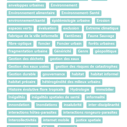
enveloppes urbaines
Environnement
Environnement alimentaire
Environnement-Santé
environnement/santé
épidémiologie urbaine
Erosion
espaces verts
évaluation
exclusion
Extreme climatique
fabrique de la ville informelle
fantômes
Faune Sauvage
fibre-optique
foncier
Foncier urbain
forêts urbaines
fragmentation urbaine
Généricité
Genre
géopolitique
Gestion des déchets
gestion des eaux
Gestion des eaux usées
gestion des risques de catastrophes
Gestion durable
gouvernance
habitat
habitat informel
habitat précaire
hétérogénéité des milieux urbains
Histoire évolutive flore tropicale
Hydrologie
immobilier
Inégalités
inégalités spatiales de santé
informalité
innondation
Inondations
insalubrité
inter-disciplinarité
interactions hôtes-parasites
interactions rongeurs-parasites
Intercollectivités
internet mobile
justice spatiale