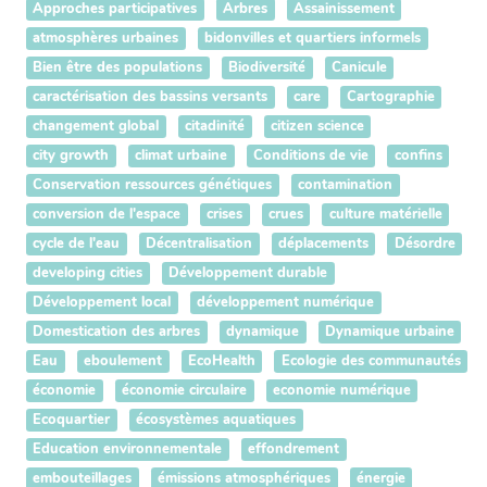
Approches participatives
Arbres
Assainissement
atmosphères urbaines
bidonvilles et quartiers informels
Bien être des populations
Biodiversité
Canicule
caractérisation des bassins versants
care
Cartographie
changement global
citadinité
citizen science
city growth
climat urbaine
Conditions de vie
confins
Conservation ressources génétiques
contamination
conversion de l'espace
crises
crues
culture matérielle
cycle de l'eau
Décentralisation
déplacements
Désordre
developing cities
Développement durable
Développement local
développement numérique
Domestication des arbres
dynamique
Dynamique urbaine
Eau
eboulement
EcoHealth
Ecologie des communautés
économie
économie circulaire
economie numérique
Ecoquartier
écosystèmes aquatiques
Education environnementale
effondrement
embouteillages
émissions atmosphériques
énergie