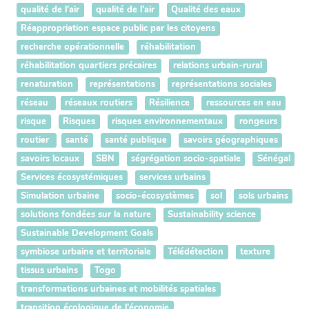
qualité de l'air
qualité de l'air
Qualité des eaux
Réappropriation espace public par les citoyens
recherche opérationnelle
réhabilitation
réhabilitation quartiers précaires
relations urbain-rural
renaturation
représentations
représentations sociales
réseau
réseaux routiers
Résilience
ressources en eau
risque
Risques
risques environnementaux
rongeurs
routier
santé
santé publique
savoirs géographiques
savoirs locaux
SBN
ségrégation socio-spatiale
Sénégal
Services écosystémiques
services urbains
Simulation urbaine
socio-écosystèmes
sol
sols urbains
solutions fondées sur la nature
Sustainability science
Sustainable Development Goals
symbiose urbaine et territoriale
Télédétection
texture
tissus urbains
Togo
transformations urbaines et mobilités spatiales
transition écologique de l'économie