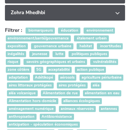
Zohra Mhedhbi
Filtrer :
biomarqueurs
éducation
environnement
environnement/santé/gouvernance
étalement urbain
exposition
gouvernance urbaine
habitat
incertitudes
inégalités
jeunesse
lutte
politiques publiques
risque
savoirs géographiques et urbains
vulnérabilités
zone côtière
5G
acceptabilité
action publique
adaptation
Adétikopé
aérosols
agriculture périurbaine
aires littoraux protégées
aires protégées
aléa
aléa volcanique
Alimentation de rue
alimentation en eau
Alimentation hors-domicile
alliances écologiques
aménagement numérique
animaux réservoirs
antennes
anthropisation
Antibiorésistance
anticipation - spéculation économiques