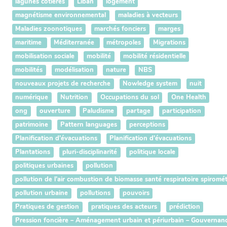
lagunes côtières
Liban
logement
magnétisme environnemental
maladies à vecteurs
Maladies zoonotiques
marchés fonciers
marges
maritime
Méditerranée
métropoles
Migrations
mobilisation sociale
mobilité
mobilité résidentielle
mobilités
modélisation
nature
NBS
nouveaux projets de recherche
Nowledge system
nuit
numérique
Nutrition
Occupations du sol
One Health
ong
ouverture
Paludisme
partage
participation
patrimoine
Pattern languages
perceptions
Planification d'évacuations
Planification d'évacuations
Plantations
pluri-disciplinarité
politique locale
politiques urbaines
pollution
pollution de l’air combustion de biomasse santé respiratoire spiromét
pollution urbaine
pollutions
pouvoirs
Pratiques de gestion
pratiques des acteurs
prédiction
Pression foncière – Aménagement urbain et périurbain – Gouvernance te