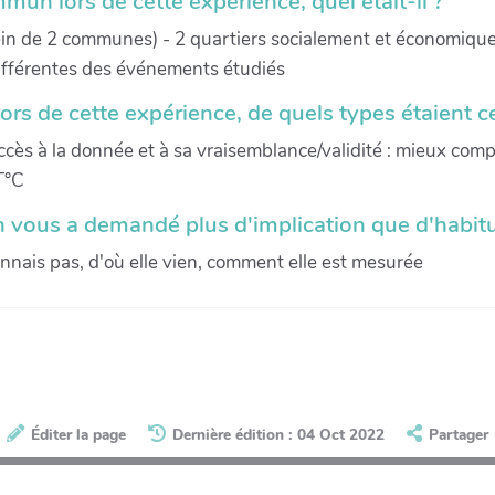
mun lors de cette expérience, quel était-il ?
 sein de 2 communes) - 2 quartiers socialement et économique
ifférentes des événements étudiés
ors de cette expérience, de quels types étaient 
ccès à la donnée et à sa vraisemblance/validité : mieux com
T°C
n vous a demandé plus d'implication que d'habitu
nais pas, d'où elle vien, comment elle est mesurée
Éditer la page
Dernière édition : 04 Oct 2022
Partager