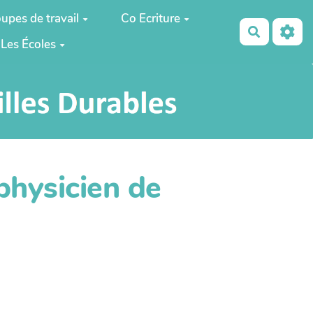
upes de travail
Co Ecriture
Recherch
Les Écoles
physicien de