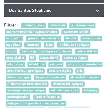
Dos Santos Stéphanie
Filtrer :
biomarqueurs
éducation
environnement
environnement/santé/gouvernance
étalement urbain
exposition
gouvernance urbaine
habitat
incertitudes
inégalités
jeunesse
lutte
politiques publiques
risque
savoirs géographiques et urbains
vulnérabilités
zone côtière
5G
acceptabilité
action publique
adaptation
Adétikopé
aérosols
agriculture périurbaine
aires littoraux protégées
aires protégées
aléa
aléa volcanique
Alimentation de rue
alimentation en eau
Alimentation hors-domicile
alliances écologiques
aménagement numérique
animaux réservoirs
antennes
anthropisation
Antibiorésistance
anticipation - spéculation économiques