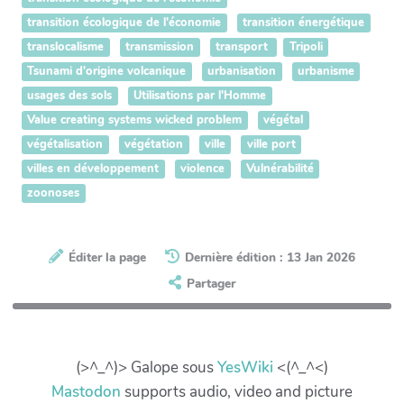
transition écologique de l'économie
transition énergétique
translocalisme
transmission
transport
Tripoli
Tsunami d'origine volcanique
urbanisation
urbanisme
usages des sols
Utilisations par l'Homme
Value creating systems wicked problem
végétal
végétalisation
végétation
ville
ville port
villes en développement
violence
Vulnérabilité
zoonoses
Éditer la page
Dernière édition : 13 Jan 2026
Partager
(>^_^)> Galope sous
YesWiki
<(^_^<)
Mastodon
supports audio, video and picture