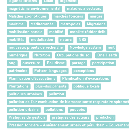
lagunes côtières
Liban
logement
magnétisme environnemental
maladies à vecteurs
Maladies zoonotiques
marchés fonciers
marges
maritime
Méditerranée
métropoles
Migrations
mobilisation sociale
mobilité
mobilité résidentielle
mobilités
modélisation
nature
NBS
nouveaux projets de recherche
Nowledge system
nuit
numérique
Nutrition
Occupations du sol
One Health
ong
ouverture
Paludisme
partage
participation
patrimoine
Pattern languages
perceptions
Planification d'évacuations
Planification d'évacuations
Plantations
pluri-disciplinarité
politique locale
politiques urbaines
pollution
pollution de l’air combustion de biomasse santé respiratoire spiromét
pollution urbaine
pollutions
pouvoirs
Pratiques de gestion
pratiques des acteurs
prédiction
Pression foncière – Aménagement urbain et périurbain – Gouvernance te