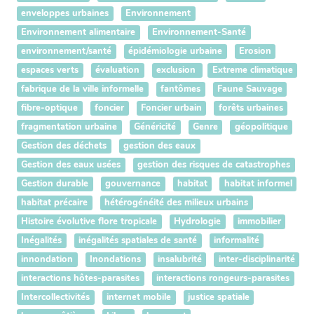
enveloppes urbaines
Environnement
Environnement alimentaire
Environnement-Santé
environnement/santé
épidémiologie urbaine
Erosion
espaces verts
évaluation
exclusion
Extreme climatique
fabrique de la ville informelle
fantômes
Faune Sauvage
fibre-optique
foncier
Foncier urbain
forêts urbaines
fragmentation urbaine
Généricité
Genre
géopolitique
Gestion des déchets
gestion des eaux
Gestion des eaux usées
gestion des risques de catastrophes
Gestion durable
gouvernance
habitat
habitat informel
habitat précaire
hétérogénéité des milieux urbains
Histoire évolutive flore tropicale
Hydrologie
immobilier
Inégalités
inégalités spatiales de santé
informalité
innondation
Inondations
insalubrité
inter-disciplinarité
interactions hôtes-parasites
interactions rongeurs-parasites
Intercollectivités
internet mobile
justice spatiale