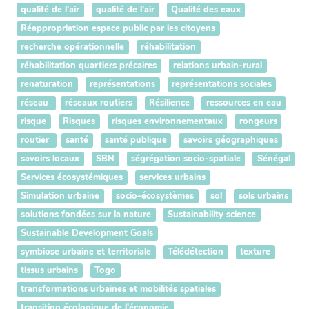
qualité de l'air
qualité de l'air
Qualité des eaux
Réappropriation espace public par les citoyens
recherche opérationnelle
réhabilitation
réhabilitation quartiers précaires
relations urbain-rural
renaturation
représentations
représentations sociales
réseau
réseaux routiers
Résilience
ressources en eau
risque
Risques
risques environnementaux
rongeurs
routier
santé
santé publique
savoirs géographiques
savoirs locaux
SBN
ségrégation socio-spatiale
Sénégal
Services écosystémiques
services urbains
Simulation urbaine
socio-écosystèmes
sol
sols urbains
solutions fondées sur la nature
Sustainability science
Sustainable Development Goals
symbiose urbaine et territoriale
Télédétection
texture
tissus urbains
Togo
transformations urbaines et mobilités spatiales
transition écologique de l'économie