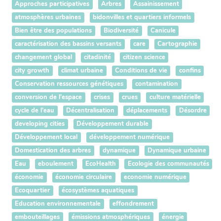
Approches participatives
Arbres
Assainissement
atmosphères urbaines
bidonvilles et quartiers informels
Bien être des populations
Biodiversité
Canicule
caractérisation des bassins versants
care
Cartographie
changement global
citadinité
citizen science
city growth
climat urbaine
Conditions de vie
confins
Conservation ressources génétiques
contamination
conversion de l'espace
crises
crues
culture matérielle
cycle de l'eau
Décentralisation
déplacements
Désordre
developing cities
Développement durable
Développement local
développement numérique
Domestication des arbres
dynamique
Dynamique urbaine
Eau
eboulement
EcoHealth
Ecologie des communautés
économie
économie circulaire
economie numérique
Ecoquartier
écosystèmes aquatiques
Education environnementale
effondrement
embouteillages
émissions atmosphériques
énergie