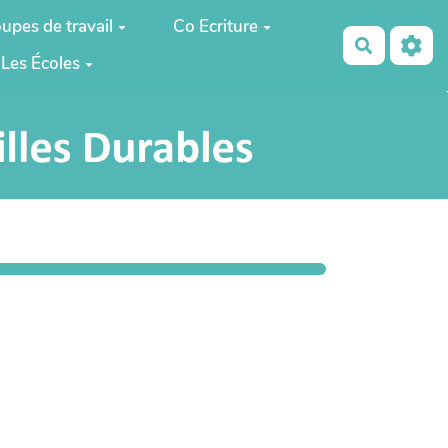
upes de travail
Co Ecriture
Recherch
Les Écoles