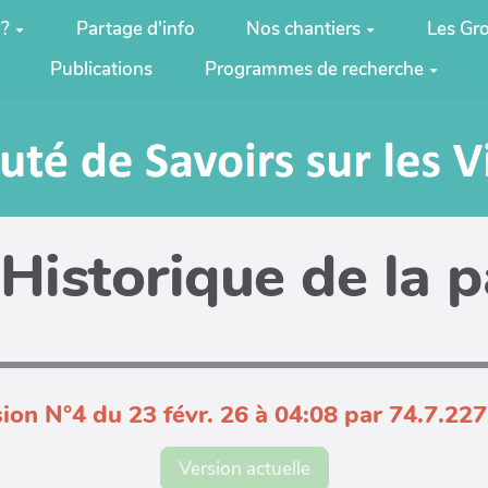
 ?
Partage d'info
Nos chantiers
Les Gro
Publications
Programmes de recherche
Historique de la 
ion N°4 du 23 févr. 26 à 04:08 par 74.7.22
Version actuelle