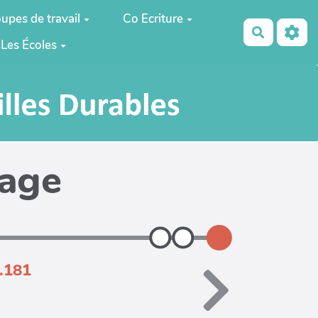
upes de travail
Co Ecriture
Recherch
Les Écoles
page
7.181