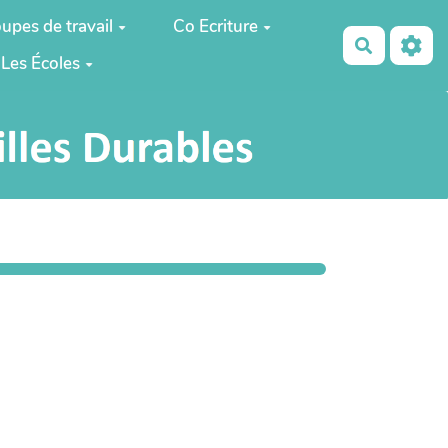
upes de travail
Co Ecriture
Recherch
Les Écoles