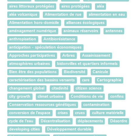
aires littoraux protégées
aires protégées
aléa
aléa volcanique
Alimentation de rue
alimentation en eau
Alimentation hors-domicile
alliances écologiques
aménagement numérique
animaux réservoirs
antennes
anthropisation
Antibiorésistance
anticipation - spéculation économiques
Approches participatives
Arbres
Assainissement
atmosphères urbaines
bidonvilles et quartiers informels
Bien être des populations
Biodiversité
Canicule
caractérisation des bassins versants
care
Cartographie
changement global
citadinité
citizen science
city growth
climat urbaine
Conditions de vie
confins
Conservation ressources génétiques
contamination
conversion de l'espace
crises
crues
culture matérielle
cycle de l'eau
Décentralisation
déplacements
Désordre
developing cities
Développement durable