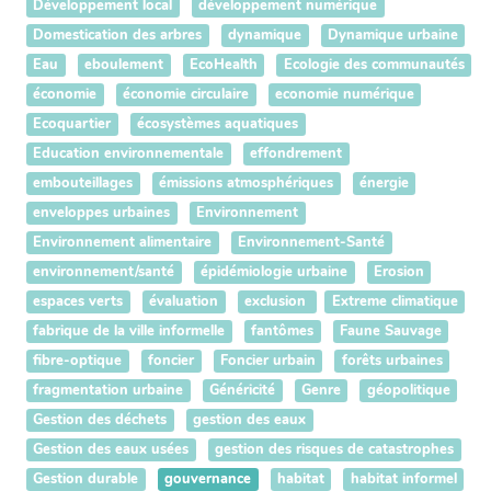
Développement local
développement numérique
Domestication des arbres
dynamique
Dynamique urbaine
Eau
eboulement
EcoHealth
Ecologie des communautés
économie
économie circulaire
economie numérique
Ecoquartier
écosystèmes aquatiques
Education environnementale
effondrement
embouteillages
émissions atmosphériques
énergie
enveloppes urbaines
Environnement
Environnement alimentaire
Environnement-Santé
environnement/santé
épidémiologie urbaine
Erosion
espaces verts
évaluation
exclusion
Extreme climatique
fabrique de la ville informelle
fantômes
Faune Sauvage
fibre-optique
foncier
Foncier urbain
forêts urbaines
fragmentation urbaine
Généricité
Genre
géopolitique
Gestion des déchets
gestion des eaux
Gestion des eaux usées
gestion des risques de catastrophes
Gestion durable
gouvernance
habitat
habitat informel