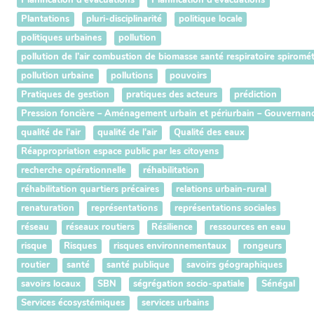
Planification d'évacuations
Planification d'évacuations
Plantations
pluri-disciplinarité
politique locale
politiques urbaines
pollution
pollution de l’air combustion de biomasse santé respiratoire spiromét
pollution urbaine
pollutions
pouvoirs
Pratiques de gestion
pratiques des acteurs
prédiction
Pression foncière – Aménagement urbain et périurbain – Gouvernance te
qualité de l'air
qualité de l'air
Qualité des eaux
Réappropriation espace public par les citoyens
recherche opérationnelle
réhabilitation
réhabilitation quartiers précaires
relations urbain-rural
renaturation
représentations
représentations sociales
réseau
réseaux routiers
Résilience
ressources en eau
risque
Risques
risques environnementaux
rongeurs
routier
santé
santé publique
savoirs géographiques
savoirs locaux
SBN
ségrégation socio-spatiale
Sénégal
Services écosystémiques
services urbains