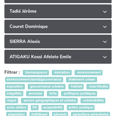
Tadié Jérôme
Couret Dominique
SIERRA Alexis
ATIGAKU Kossi Afelete Emile
Filtrer :
biomarqueurs
éducation
environnement
environnement/santé/gouvernance
étalement urbain
exposition
gouvernance urbaine
habitat
incertitudes
inégalités
jeunesse
lutte
politiques publiques
risque
savoirs géographiques et urbains
vulnérabilités
zone côtière
5G
acceptabilité
action publique
adaptation
Adétikopé
aérosols
agriculture périurbaine