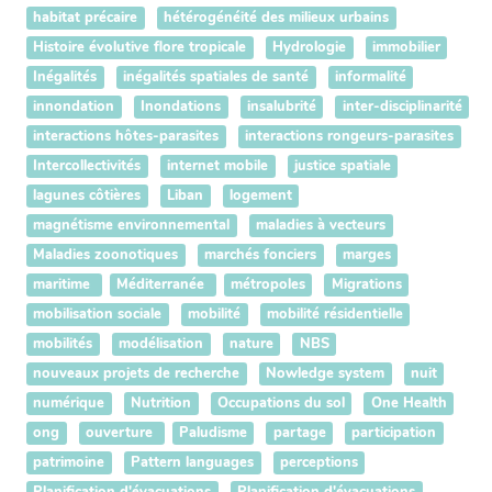
habitat précaire
hétérogénéité des milieux urbains
Histoire évolutive flore tropicale
Hydrologie
immobilier
Inégalités
inégalités spatiales de santé
informalité
innondation
Inondations
insalubrité
inter-disciplinarité
interactions hôtes-parasites
interactions rongeurs-parasites
Intercollectivités
internet mobile
justice spatiale
lagunes côtières
Liban
logement
magnétisme environnemental
maladies à vecteurs
Maladies zoonotiques
marchés fonciers
marges
maritime
Méditerranée
métropoles
Migrations
mobilisation sociale
mobilité
mobilité résidentielle
mobilités
modélisation
nature
NBS
nouveaux projets de recherche
Nowledge system
nuit
numérique
Nutrition
Occupations du sol
One Health
ong
ouverture
Paludisme
partage
participation
patrimoine
Pattern languages
perceptions