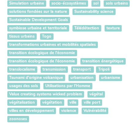
Simulation urbaine
socio-écosystèmes
sol
sols urbains
solutions fondées sur la nature
Sustainability science
Sustainable Development Goals
symbiose urbaine et territoriale
Télédétection
texture
tissus urbains
Togo
transformations urbaines et mobilités spatiales
transition écologique de l'économie
transition écologique de l'économie
transition énergétique
translocalisme
transmission
transport
Tripoli
Tsunami d'origine volcanique
urbanisation
urbanisme
usages des sols
Utilisations par l'Homme
Value creating systems wicked problem
végétal
végétalisation
végétation
ville
ville port
villes en développement
violence
Vulnérabilité
zoonoses