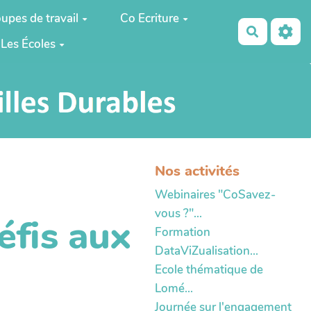
upes de travail
Co Ecriture
Recherch
Les Écoles
Nos activités
Webinaires "CoSavez-
vous ?"...
éfis aux
Formation
DataViZualisation...
Ecole thématique de
Lomé...
Journée sur l'engagement