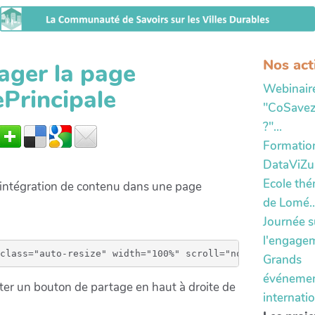
Nos act
ager la page
Webinair
Principale
"CoSavez
?"...
Formatio
DataViZual
Ecole th
intégration de contenu dans une page
de Lomé..
Journée s
l'engage
Grands
événeme
er un bouton de partage en haut à droite de
internatio