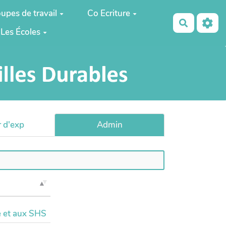
upes de travail
Co Ecriture
Recherch
Les Écoles
 d'exp
Admin
e et aux SHS