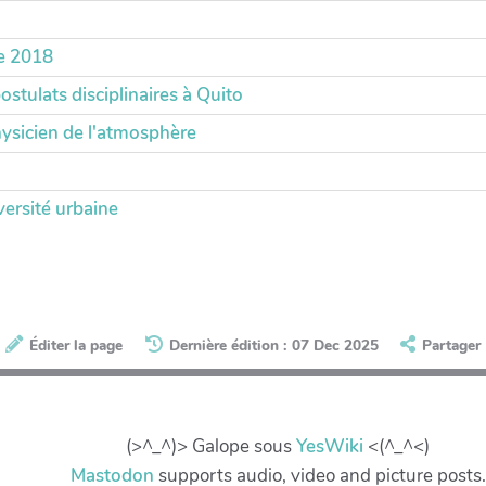
de 2018
ostulats disciplinaires à Quito
ysicien de l'atmosphère
versité urbaine
Éditer la page
Dernière édition : 07 Dec 2025
Partager
(>^_^)> Galope sous
YesWiki
<(^_^<)
Mastodon
supports audio, video and picture posts.